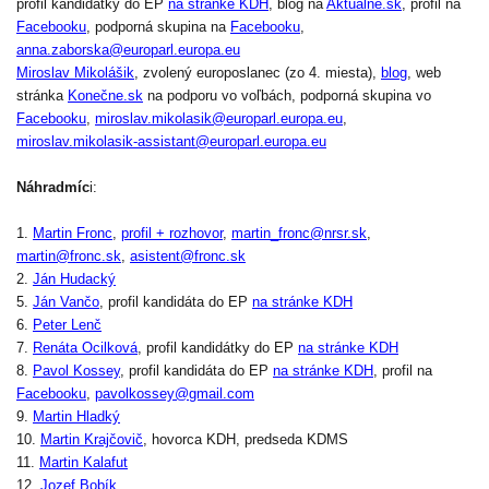
profil kandidátky do EP
na stránke KDH
, blog na
Aktualne.sk
, profil na
Facebooku
, podporná skupina na
Facebooku
,
anna.zaborska@europarl.europa.eu
Miroslav Mikolášik
, zvolený europoslanec (zo 4. miesta),
blog
, web
stránka
Konečne.sk
na podporu vo voľbách, podporná skupina vo
Facebooku
,
miroslav.mikolasik@europarl.europa.eu
,
miroslav.mikolasik-assistant@europarl.europa.eu
Náhradmíc
i:
1.
Martin Fronc
,
profil + rozhovor
,
martin_fronc@nrsr.sk
,
martin@fronc.sk
,
asistent@fronc.sk
2.
Ján Hudacký
5.
Ján Vančo
, profil kandidáta do EP
na stránke KDH
6.
Peter Lenč
7.
Renáta Ocilková
, profil kandidátky do EP
na stránke KDH
8.
Pavol Kossey
, profil kandidáta do EP
na stránke KDH
, profil na
Facebooku
,
pavolkossey@gmail.com
9.
Martin Hladký
10.
Martin Krajčovič
, hovorca KDH, predseda KDMS
11.
Martin Kalafut
12.
Jozef Bobík