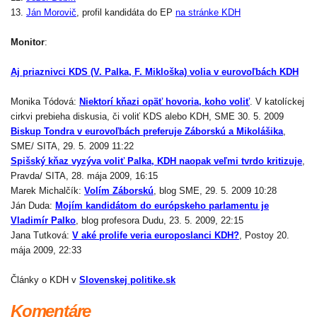
13.
Ján Morovič
, profil kandidáta do EP
na stránke KDH
Monitor
:
Aj priaznivci KDS (V. Palka, F. Mikloška) volia v eurovoľbách KDH
Monika Tódová:
Niektorí kňazi opäť hovoria, koho voliť
. V katolíckej
cirkvi prebieha diskusia, či voliť KDS alebo KDH, SME 30. 5. 2009
Biskup Tondra v eurovoľbách preferuje Záborskú a Mikolášika
,
SME/ SITA, 29. 5. 2009 11:22
Spišský kňaz vyzýva voliť Palka, KDH naopak veľmi tvrdo kritizuje
,
Pravda/ SITA, 28. mája 2009, 16:15
Marek Michalčík:
Volím Záborskú
, blog SME, 29. 5. 2009 10:28
Ján Duda:
Mojím kandidátom do európskeho parlamentu je
Vladimír Palko
, blog profesora Dudu, 23. 5. 2009, 22:15
Jana Tutková:
V aké prolife veria europoslanci KDH?
, Postoy 20.
mája 2009, 22:33
Články o KDH v
Slovenskej politike.sk
Komentáre