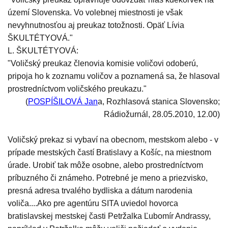
území Slovenska. Vo volebnej miestnosti je však
nevyhnutnosťou aj preukaz totožnosti. Opäť Lívia
ŠKULTÉTYOVÁ."
L. ŠKULTÉTYOVÁ:
"Voličský preukaz členovia komisie voličovi odoberú,
pripoja ho k zoznamu voličov a poznamená sa, že hlasoval
prostredníctvom voličského preukazu."
(
POSPÍŠILOVÁ Jan
a, Rozhlasová stanica Slovensko;
Rádiožurnál, 28.05.2010, 12.00)
Voličský prekaz si vybaví na obecnom, mestskom alebo - v
prípade mestských častí Bratislavy a Košíc, na miestnom
úrade. Urobiť tak môže osobne, alebo prostredníctvom
príbuzného či známeho. Potrebné je meno a priezvisko,
presná adresa trvalého bydliska a dátum narodenia
voliča....Ako pre agentúru SITA uviedol hovorca
bratislavskej mestskej časti Petržalka Ľubomír Andrassy,