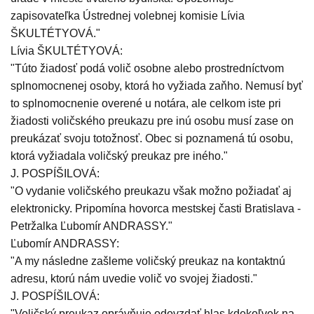
zapisovateľka Ústrednej volebnej komisie Lívia
ŠKULTÉTYOVÁ."
Lívia ŠKULTÉTYOVÁ:
"Túto žiadosť podá volič osobne alebo prostredníctvom
splnomocnenej osoby, ktorá ho vyžiada zaňho. Nemusí byť
to splnomocnenie overené u notára, ale celkom iste pri
žiadosti voličského preukazu pre inú osobu musí zase on
preukázať svoju totožnosť. Obec si poznamená tú osobu,
ktorá vyžiadala voličský preukaz pre iného."
J. POSPÍŠILOVÁ:
"O vydanie voličského preukazu však možno požiadať aj
elektronicky. Pripomína hovorca mestskej časti Bratislava -
Petržalka Ľubomír ANDRASSY."
Ľubomír ANDRASSY:
"A my následne zašleme voličský preukaz na kontaktnú
adresu, ktorú nám uvedie volič vo svojej žiadosti."
J. POSPÍŠILOVÁ:
"Voličský preukaz oprávňuje odovzdať hlas kdekoľvek na