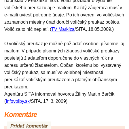
napríklad v Petržalke môžu voliči požiadať o vydanie
voličského preukazu aj e-mailom. Každý záujemca musí v
e-maili uviesť potrebné údaje. Po ich overení vo voličských
zoznamoch miestny úrad doručí voličský preukaz poštou.
Volič za to nič neplatí. (
TV Markíza
/SITA, 18.05.2009.)
O voličský preukaz je možné požiadať osobne, písomne, aj
mailom. V prípade písomných žiadostí voličské preukazy
posielajú žiadateľom doporučene do vlastných rúk na
adresu určenú žiadateľom. Občan, ktorému bol vystavený
voličský preukaz, sa musí vo volebnej miestnosti
preukázať voličským preukazom a platným občianskym
preukazom.
Agentúru SITA informoval hovorca Žiliny Martin Barčík.
(
Infovolby.sk
/SITA, 17. 3. 2009)
Komentáre
Pridať komentár