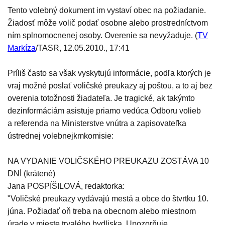
Tento volebný dokument im vystaví obec na požiadanie.
Žiadosť môže volič podať osobne alebo prostredníctvom
ním splnomocnenej osoby. Overenie sa nevyžaduje. (
TV
Markíza
/TASR, 12.05.2010., 17:41
Príliš často sa však vyskytujú informácie, podľa ktorých je
vraj možné poslať voličské preukazy aj poštou, a to aj bez
overenia totožnosti žiadateľa. Je tragické, ak takýmto
dezinformáciám asistuje priamo vedúca Odboru volieb
a referenda na Ministerstve vnútra a zapisovateľka
ústrednej volebnejkmkomisie:
NA VYDANIE VOLIČSKÉHO PREUKAZU ZOSTÁVA 10
DNÍ (krátené)
Jana POSPÍŠILOVÁ, redaktorka:
"Voličské preukazy vydávajú mestá a obce do štvrtku 10.
júna. Požiadať oň treba na obecnom alebo miestnom
úrade v mieste trvalého bydliska. Upozorňuje